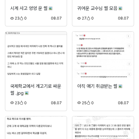
시계 사고 엉엉 운 썰
귀여운 교수님 썰 모음
조회
추천
등록
조회
추천
등록
23
0
08.07
27
0
08.07
국제학교에서 개고기로 싸운
아직 애기 취급받는 썰
썰 .jpg
조회
추천
등록
조회
추천
등록
23
0
08.07
25
0
08.07