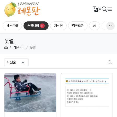
메
번역
검색
다크모드
베스트글
커뮤니티
지식인
링크모음
AI
홍보하세
N
웃썰
커뮤니티
웃썰
검