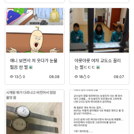
애니 보면서 쳐 웃다가 눈물
야릇야릇 여자 교도소 꼴리
찔끔 싼 썰
는 썰ㄷㄷㄷ
조회
추천
등록
조회
추천
등록
13
0
08.08
18
0
08.07