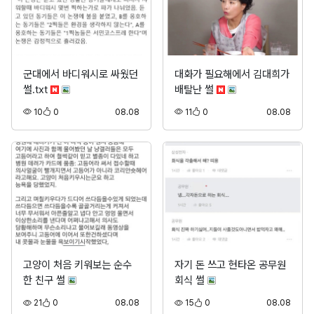
군대에서 바디워시로 싸웠던
대화가 필요해에서 김대희가
썰.txt
배탈난 썰
조회
추천
등록
조회
추천
등록
10
0
08.08
11
0
08.08
고양이 처음 키워보는 순수
자기 돈 쓰고 현타온 공무원
한 친구 썰
회식 썰
조회
추천
등록
조회
추천
등록
21
0
08.08
15
0
08.08