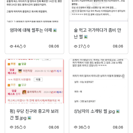
엄마에 대해 썰푸는 아재
술 먹고 귀가하다가 좀비 만
난 썰
조회
추천
등록
조회
추천
등록
44
0
08.06
27
0
08.06
펌) 무당 친구와 중고차 보러
상남자의 소개팅 썰 jpg
간 썰.jpg
조회
추천
등록
조회
추천
등록
35
0
08.06
36
0
08.06