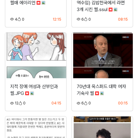
썰매 에이리언
역수입) 김밥천국에서 라면
3개 시킨 썰.ssul
조회
추천
등록
조회
추천
등록
4
0
12:15
6
0
08:15
지적 장애 여성과 산부인과
70년대 옥스퍼드 대학 여자
썰.JPG
기숙사 썰
조회
추천
등록
조회
추천
등록
12
0
04:15
6
0
00:15