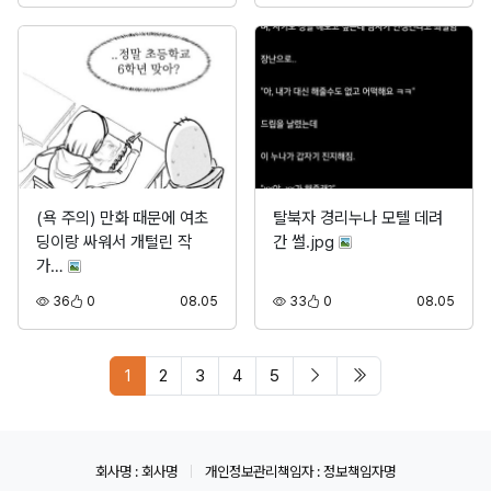
(욕 주의) 만화 때문에 여초
탈북자 경리누나 모텔 데려
딩이랑 싸워서 개털린 작
간 썰.jpg
가…
조회
추천
등록
조회
추천
등록
36
0
08.05
33
0
08.05
페이지 현재
다음 페이지
마지막 페이지/spa
1
2
3
4
5
회사명 : 회사명
개인정보관리책임자 : 정보책임자명