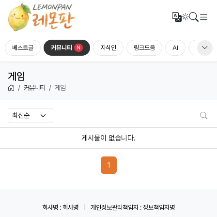
메
번역
검색
다크모드
베스트글
커뮤니티
지식인
링크모음
AI
홍보하세
N
게임
커뮤니티
게임
검
게시물이 없습니다.
페이지 현재
1
회사명 : 회사명
개인정보관리책임자 : 정보책임자명