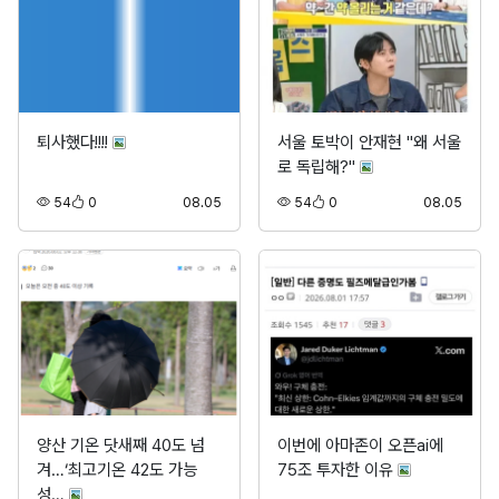
퇴사했다!!!!
서울 토박이 안재현 "왜 서울
로 독립해?"
조회
추천
등록
조회
추천
등록
54
0
08.05
54
0
08.05
양산 기온 닷새째 40도 넘
이번에 아마존이 오픈ai에
겨…‘최고기온 42도 가능
75조 투자한 이유
성…