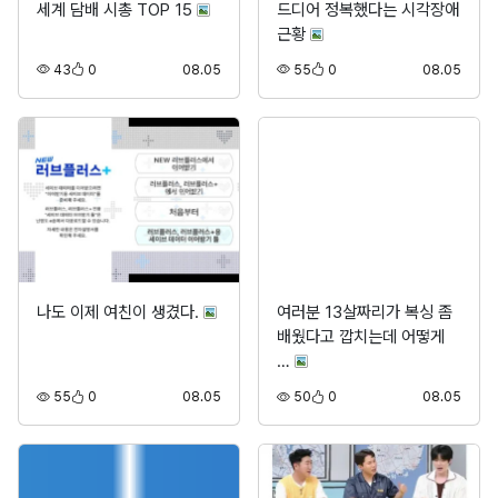
세계 담배 시총 TOP 15
드디어 정복했다는 시각장애
근황
조회
추천
등록
조회
추천
등록
43
0
08.05
55
0
08.05
나도 이제 여친이 생겼다.
여러분 13살짜리가 복싱 좀
배웠다고 깝치는데 어떻게
…
조회
추천
등록
조회
추천
등록
55
0
08.05
50
0
08.05