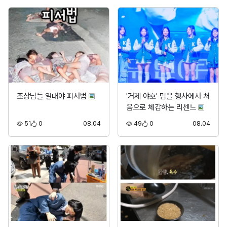
조상님들 열대야 피서법
'거제 야호' 밈을 행사에서 처
음으로 체감하는 리센느
조회
추천
등록
조회
추천
등록
51
0
08.04
49
0
08.04