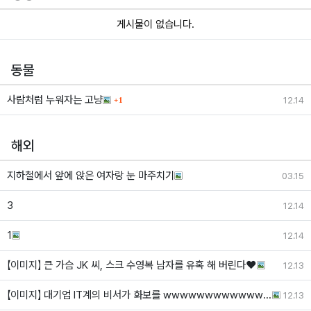
게시물이 없습니다.
동물
사람처럼 누워자는 고냥
12.14
댓글
1
해외
지하철에서 앞에 앉은 여자랑 눈 마주치기
03.15
3
12.14
1
12.14
【이미지】 큰 가슴 JK 씨, 스크 수영복 남자를 유혹 해 버린다❤
12.13
【이미지】 대기업 IT계의 비서가 화보를 wwwwwwwwwwwwwwwww…
12.13