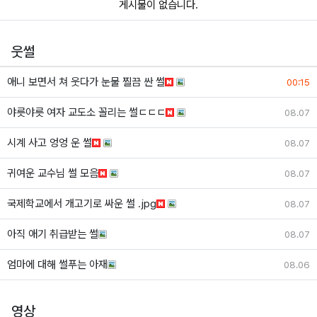
게시물이 없습니다.
웃썰
애니 보면서 쳐 웃다가 눈물 찔끔 싼 썰
00:15
야릇야릇 여자 교도소 꼴리는 썰ㄷㄷㄷ
08.07
시계 사고 엉엉 운 썰
08.07
귀여운 교수님 썰 모음
08.07
국제학교에서 개고기로 싸운 썰 .jpg
08.07
아직 애기 취급받는 썰
08.07
엄마에 대해 썰푸는 아재
08.06
영상