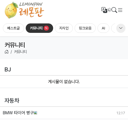
메
번역
검색
다크모드
베스트글
커뮤니티
지식인
링크모음
AI
홍보하세
N
커뮤니티
커뮤니티
BJ
게시물이 없습니다.
자동차
BMW 타이어 빵구
12.17