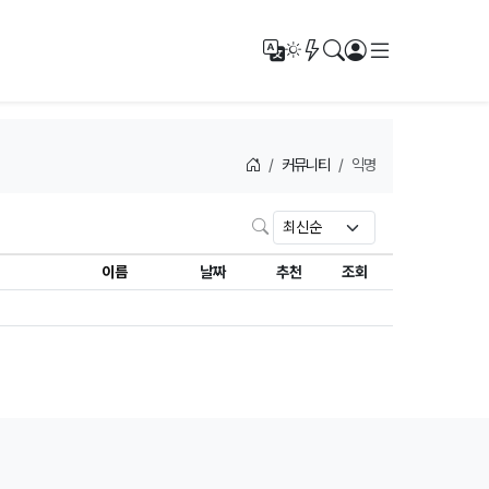
메뉴
번역
새글/새댓글
검색
로그인
다크모드
커뮤니티
익명
검색
이름
날짜
추천
조회