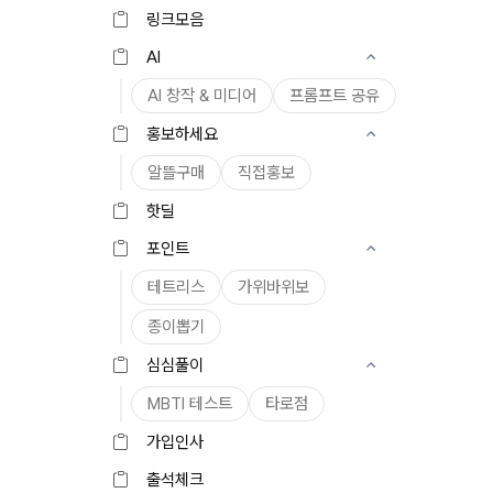
링크모음
AI
AI 창작 & 미디어
프롬프트 공유
홍보하세요
알뜰구매
직접홍보
핫딜
포인트
테트리스
가위바위보
종이뽑기
심심풀이
MBTI 테스트
타로점
가입인사
출석체크