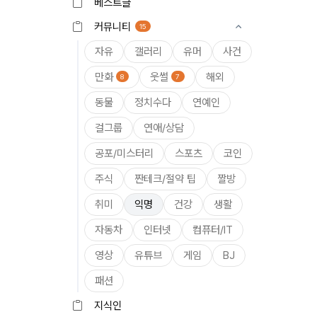
베스트글
커뮤니티
15
자유
갤러리
유머
사건
만화
웃썰
해외
8
7
동물
정치수다
연예인
걸그룹
연애/상담
공포/미스터리
스포츠
코인
주식
짠테크/절약 팁
짤방
취미
익명
건강
생활
자동차
인터넷
컴퓨터/IT
영상
유튜브
게임
BJ
패션
지식인