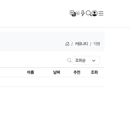
메뉴
번역
새글/새댓글
검색
로그인
다크모드
커뮤니티
익명
검색
이름
날짜
추천
조회